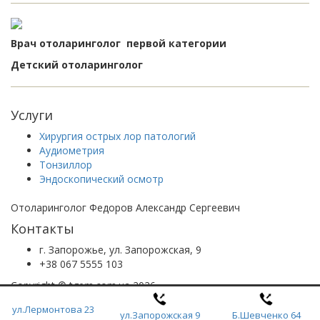
Врач отоларинголог первой категории
Детский отоларинголог
Услуги
Хирургия острых лор патологий
Аудиометрия
Тонзиллор
Эндоскопический осмотр
Отоларинголог Федоров Александр Сергеевич
Контакты
г. Запорожье, ул. Запорожская, 9
+38 067 5555 103
Copyright © tgem.com.ua 2026
Разработано веб-студией
tgem.com.ua
ул.Лермонтова 23
ул.Запорожская 9
Б.Шевченко 64